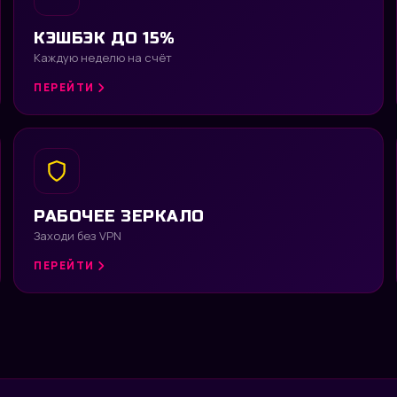
КЭШБЭК ДО 15%
Каждую неделю на счёт
ПЕРЕЙТИ
РАБОЧЕЕ ЗЕРКАЛО
Заходи без VPN
ПЕРЕЙТИ