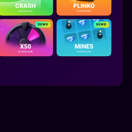
DEMO
DEMO