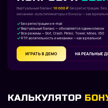
Виртуальный баланс
10 000 ₽
. Без регистрации, без
механики, мультипликаторы и бонусы — как в реально
Без регистрации и e-mail
Виртуальный баланс — обновляется одним кликом
Все режимы — Slot, Crash, Plinko, Tower, Mines, X50
RTP, волатильность и механики — как в реальной
ИГРАТЬ В ДЕМО
НА РЕАЛЬНЫЕ Д
КАЛЬКУЛЯТОР
БОН