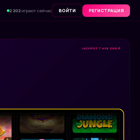
ВОЙТИ
РЕГИСТРАЦИЯ
2 202
играют сейчас
JACKPOT 7 458 200 ₽