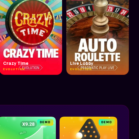
ZI
Crazy Time
Live Lobby
EVOLUTION
EVOLUTION
DEMO
DEMO