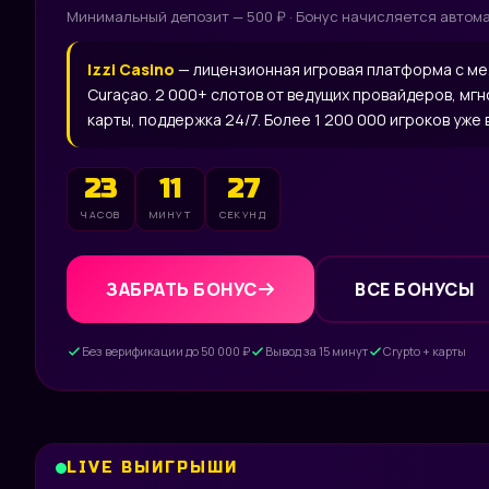
Минимальный депозит — 500 ₽ · Бонус начисляется автом
Izzi Casino
— лицензионная игровая платформа с м
Curaçao. 2 000+ слотов от ведущих провайдеров, мгн
карты, поддержка 24/7. Более 1 200 000 игроков уже
23
11
25
ЧАСОВ
МИНУТ
СЕКУНД
ЗАБРАТЬ БОНУС
ВСЕ БОНУСЫ
Без верификации до 50 000 ₽
Вывод за 15 минут
Crypto + карты
LIVE ВЫИГРЫШИ