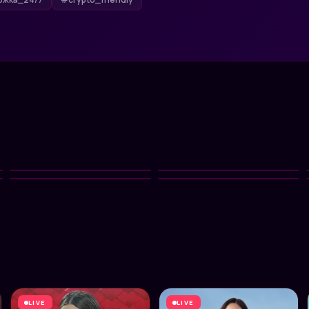
Diamond of Jungle
Aztec Clusters
NEW
Fruit Machine
Capymania Yellow
HOT
NETENT
PRAGMATIC PLAY
MICROGAMING
PRAGMATIC PLAY
LIVE
LIVE