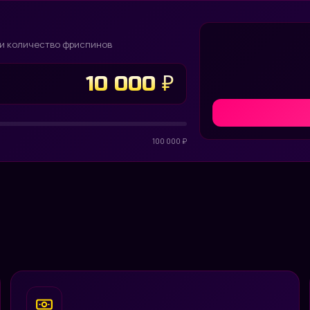
 и количество фриспинов
10 000 ₽
100 000 ₽